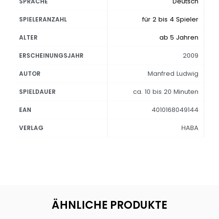
Deutsch
SPRACHE
für 2 bis 4 Spieler
SPIELERANZAHL
ab 5 Jahren
ALTER
2009
ERSCHEINUNGSJAHR
Manfred Ludwig
AUTOR
ca. 10 bis 20 Minuten
SPIELDAUER
4010168049144
EAN
HABA
VERLAG
ÄHNLICHE PRODUKTE