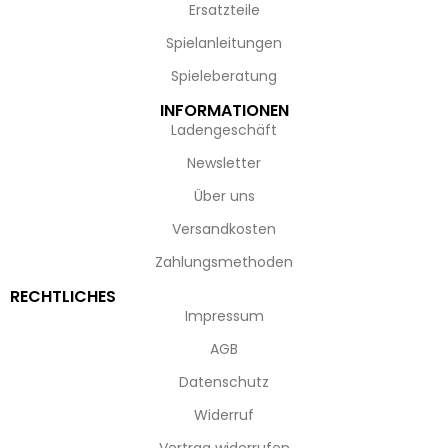
Ersatzteile
Spielanleitungen
Spieleberatung
INFORMATIONEN
Ladengeschäft
Newsletter
Über uns
Versandkosten
Zahlungsmethoden
RECHTLICHES
Impressum
AGB
Datenschutz
Widerruf