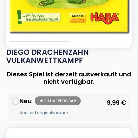
DIEGO DRACHENZAHN
VULKANWETTKAMPF
Dieses Spiel ist derzeit ausverkauft und
nicht verfügbar.
Neu
NICHT VERFÜGBAR
9,99
€
Neu und originalverpackt.