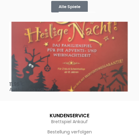
Alle Spiele
Oh, heilige Nacht!
2 D
11,95
€
4,
Ausführung wählen
Au
KUNDENSERVICE
Brettspiel Ankauf
Bestellung verfolgen