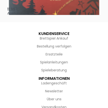
Oh, heilige Nacht!
2 D
11,95
€
4,
Ausführung wählen
Au
KUNDENSERVICE
Brettspiel Ankauf
Bestellung verfolgen
Ersatzteile
Spielanleitungen
Spieleberatung
INFORMATIONEN
Ladengeschäft
Newsletter
Über uns
Versandkosten