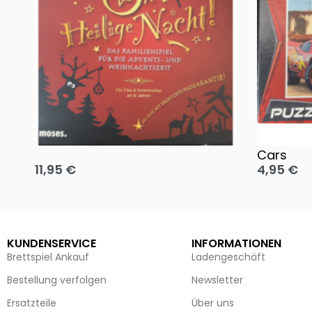
Oh, heilige Nacht!
2 Disney 
Cars
11,95
€
4,95
€
Ausführung wählen
Ausführun
KUNDENSERVICE
INFORMATIONEN
Brettspiel Ankauf
Ladengeschäft
Bestellung verfolgen
Newsletter
Ersatzteile
Über uns