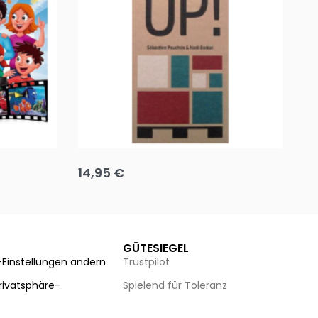
Team up
Ha
14,95
€
8
Ausführung wählen
Au
GÜTESIEGEL
-Einstellungen ändern
Trustpilot
Privatsphäre-
Spielend für Toleranz
n