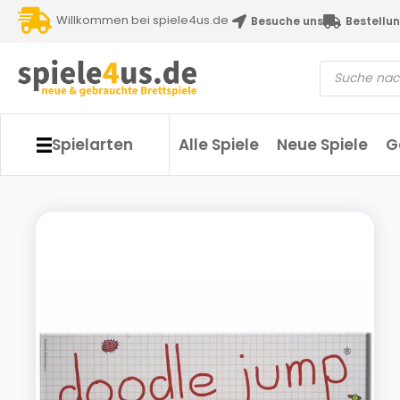
Willkommen bei spiele4us.de
Besuche uns
Bestellun
Spielarten
Alle Spiele
Neue Spiele
G