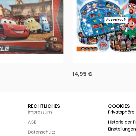
Ausverkauft
Puzzle 35 Teile Minnie +
Disney Guess the Film
14,95
€
g wählen
Ausführung wählen
RECHTLICHES
COOKIES
Impressum
Privatsphäre
AGB
Historie der 
Einstellunge
Datenschutz