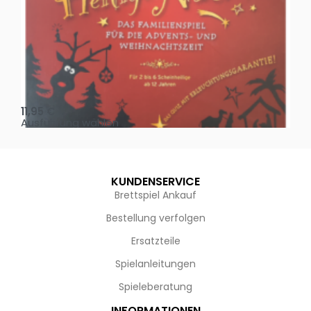
Oh, heilige Nacht!
2 D
11,95
€
4,
Ausführung wählen
Au
KUNDENSERVICE
Brettspiel Ankauf
Bestellung verfolgen
Ersatzteile
Spielanleitungen
Spieleberatung
INFORMATIONEN