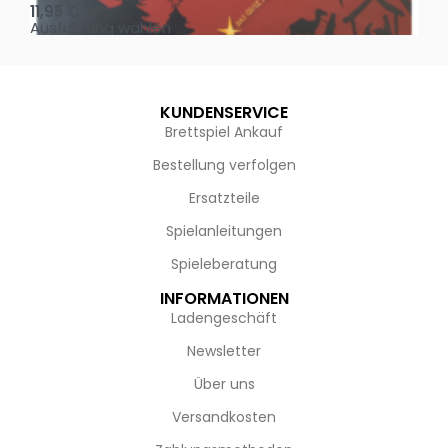
11,95
€
4,
Ausführung wählen
Au
KUNDENSERVICE
Brettspiel Ankauf
Bestellung verfolgen
Ersatzteile
Spielanleitungen
Spieleberatung
INFORMATIONEN
Ladengeschäft
Newsletter
Über uns
Versandkosten