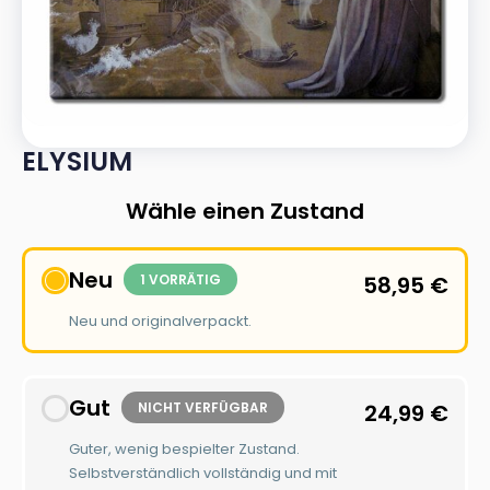
ELYSIUM
Wähle einen Zustand
Neu
1 VORRÄTIG
58,95
€
Neu und originalverpackt.
Gut
NICHT VERFÜGBAR
24,99
€
Guter, wenig bespielter Zustand.
Selbstverständlich vollständig und mit