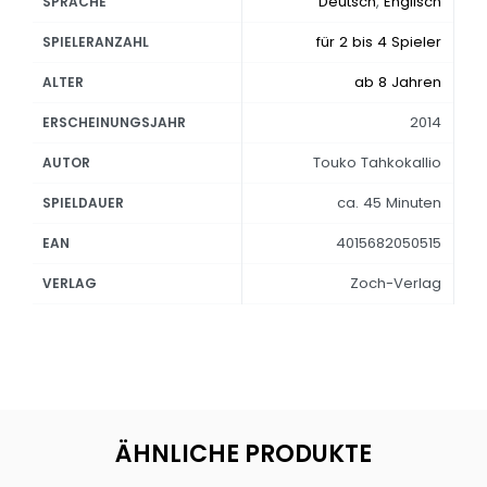
Deutsch
,
Englisch
SPRACHE
für 2 bis 4 Spieler
SPIELERANZAHL
ab 8 Jahren
ALTER
2014
ERSCHEINUNGSJAHR
Touko Tahkokallio
AUTOR
ca. 45 Minuten
SPIELDAUER
4015682050515
EAN
Zoch-Verlag
VERLAG
ÄHNLICHE PRODUKTE