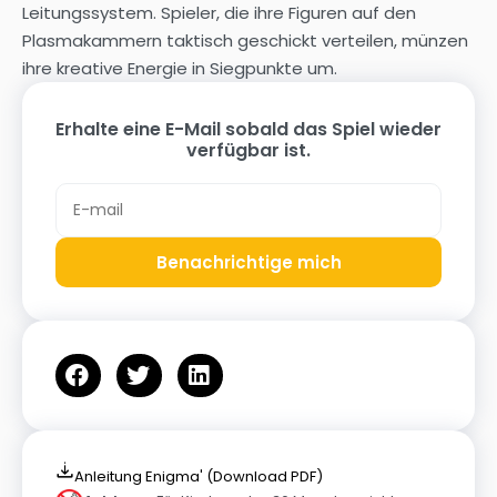
Leitungssystem. Spieler, die ihre Figuren auf den
Plasmakammern taktisch geschickt verteilen, münzen
ihre kreative Energie in Siegpunkte um.
Erhalte eine E-Mail sobald das Spiel wieder
verfügbar ist.
Benachrichtige mich
Anleitung Enigma' (Download PDF)