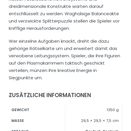
dreidimensionale Konstrukte warten darauf
entschllüsselt zu werden. Waghalsige Balanceakte
und verzwickte Splitterpuzzle stellen die Spieler vor
knifflige Herausforderungen.
Wer einzelne Aufgaben knackt, dreht die dazu
gehörige Rätselkarte um und erweitert damit das
verwobene Leitungssystem. Spieler, die ihre Figuren
auf den Plasmakammern taktisch geschickt
verteilen, münzen ihre kreative Energie in
Siegpunkte um.
ZUSÄTZLICHE INFORMATIONEN
1350 g
GEWICHT
29,5 × 29,5 × 7,5 cm
MASSE