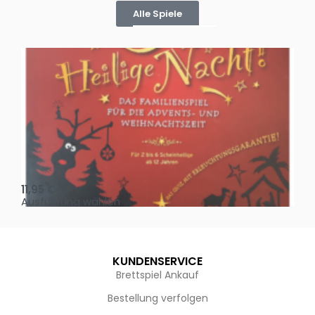
Alle Spiele
Oh, heilige Nacht!
2 D
11,95
€
4,
Ausführung wählen
Au
KUNDENSERVICE
Brettspiel Ankauf
Bestellung verfolgen