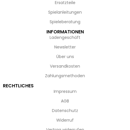
Ersatzteile
Spielanleitungen
Spieleberatung
INFORMATIONEN
Ladengeschäft
Newsletter
Über uns
Versandkosten
Zahlungsmethoden
RECHTLICHES
Impressum
AGB
Datenschutz
Widerruf
Vertrag widerrufen