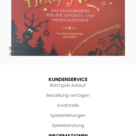
Oh, heilige Nacht!
2 D
11,95
€
4,
Ausführung wählen
Au
KUNDENSERVICE
Brettspiel Ankauf
Bestellung verfolgen
Ersatzteile
Spielanleitungen
Spieleberatung
INFORMATIONEN