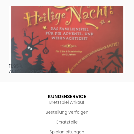
Oh, heilige Nacht!
2 D
11,95
€
4,
Ausführung wählen
Au
KUNDENSERVICE
Brettspiel Ankauf
Bestellung verfolgen
Ersatzteile
Spielanleitungen