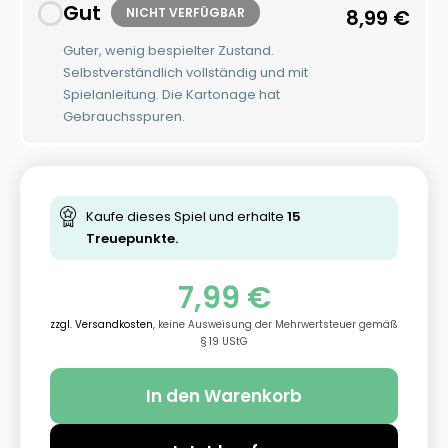
Gut
NICHT VERFÜGBAR
8,99
€
Guter, wenig bespielter Zustand.
Selbstverständlich vollständig und mit
Spielanleitung. Die Kartonage hat
Gebrauchsspuren.
Kaufe dieses Spiel und erhalte
15
Treuepunkte.
7,99
€
zzgl. Versandkosten
, keine Ausweisung der Mehrwertsteuer gemäß
§ 19 UStG
In den Warenkorb