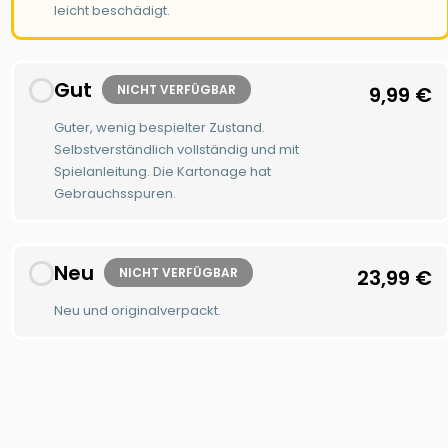
leicht beschädigt.
Gut
NICHT VERFÜGBAR
9,99
€
Guter, wenig bespielter Zustand.
Selbstverständlich vollständig und mit
Spielanleitung. Die Kartonage hat
Gebrauchsspuren.
Neu
NICHT VERFÜGBAR
23,99
€
Neu und originalverpackt.