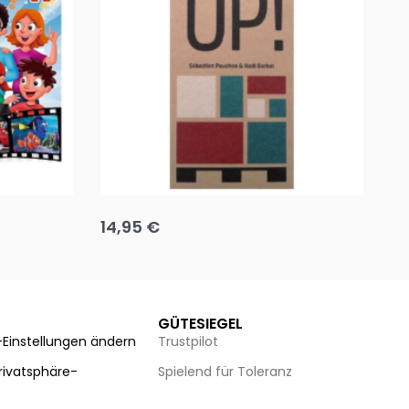
Team up
Ha
14,95
€
8
Ausführung wählen
Au
GÜTESIEGEL
-Einstellungen ändern
Trustpilot
Privatsphäre-
Spielend für Toleranz
n