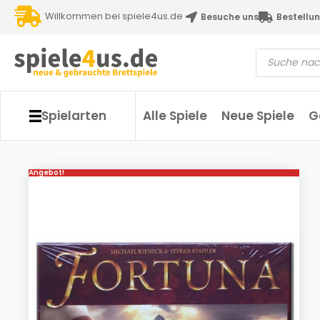
Willkommen bei spiele4us.de
Besuche uns
Bestellun
Spielarten
Alle Spiele
Neue Spiele
G
Angebot!