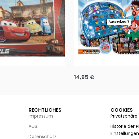
Ausverkauft
Puzzle 35 Teile Minnie +
Disney Guess the Film
14,95
€
g wählen
Ausführung wählen
RECHTLICHES
COOKIES
Impressum
Privatsphäre
AGB
Historie der 
Einstellunge
Datenschutz