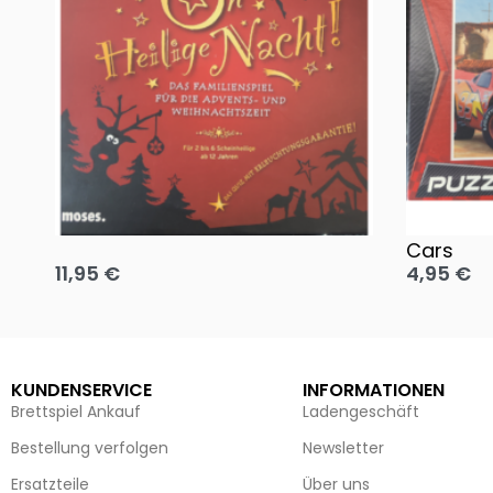
Oh, heilige Nacht!
2 Disney 
Cars
11,95
€
4,95
€
Ausführung wählen
Ausführun
KUNDENSERVICE
INFORMATIONEN
Brettspiel Ankauf
Ladengeschäft
Bestellung verfolgen
Newsletter
Ersatzteile
Über uns