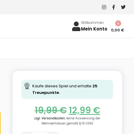
Willkommen
0
Mein Konto
0,00
€
Kaufe dieses Spiel und erhalte
25
Treuepunkte.
19,99
€
12,99
€
zzgl. Versandkosten
, keine Ausweisung der
Mehrwertsteuer gemäß § 19 UStG