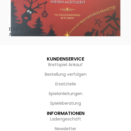
Oh, heilige Nacht!
2 D
11,95
€
4,
Ausführung wählen
Au
KUNDENSERVICE
Brettspiel Ankauf
Bestellung verfolgen
Ersatzteile
Spielanleitungen
Spieleberatung
INFORMATIONEN
Ladengeschäft
Newsletter