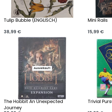
Tulip Bubble (ENGLISCH)
Mini Rails
38,99
€
15,99
€
Ausführung wählen
Ausführung
Ausverkauft
The Hobbit An Unexpected
Trivial Pur
Journey