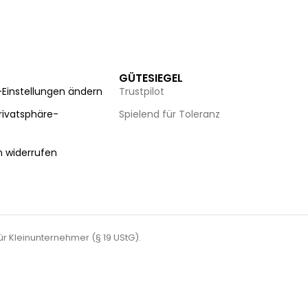
GÜTESIEGEL
-Einstellungen ändern
Trustpilot
Privatsphäre-
Spielend für Toleranz
n
n widerrufen
für Kleinunternehmer (§ 19 UStG).