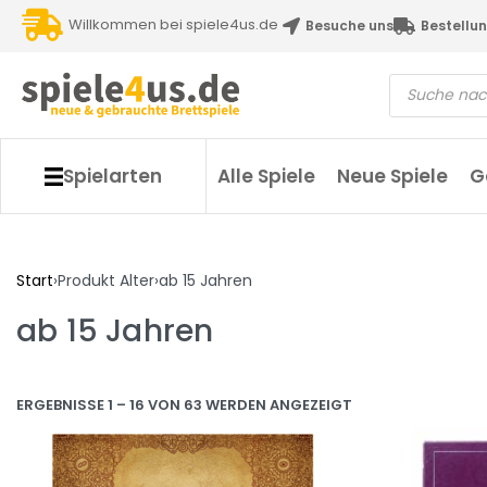
Willkommen bei spiele4us.de
Besuche uns
Bestellun
Spielarten
Alle Spiele
Neue Spiele
G
Start
›
Produkt Alter
›
ab 15 Jahren
ab 15 Jahren
ERGEBNISSE 1 – 16 VON 63 WERDEN ANGEZEIGT