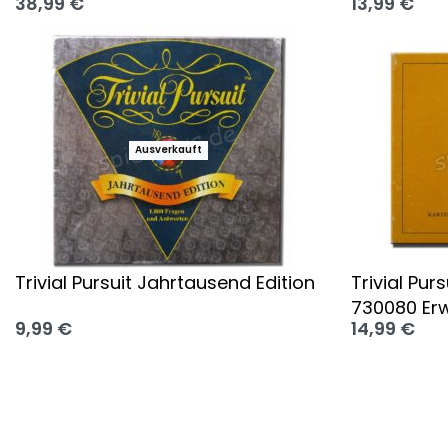
38,99
€
13,99
€
Ausführung wählen
Ausführung
Ausverkauft
Trivial Pursuit Jahrtausend Edition
Trivial Purs
730080 Er
9,99
€
14,99
€
Ausführung wählen
Ausführung