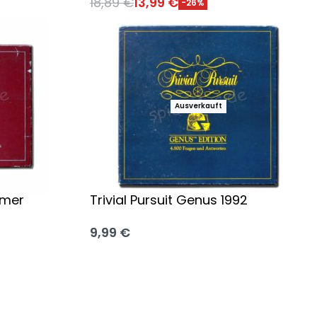
18,89
€
13,99
€
-26%
Ausführung wählen
Ausverkauft
omer
Trivial Pursuit Genus 1992
9,99
€
Ausführung wählen