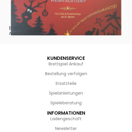
Oh, heilige Nacht!
2 D
11,95
€
4,
Ausführung wählen
Au
KUNDENSERVICE
Brettspiel Ankauf
Bestellung verfolgen
Ersatzteile
Spielanleitungen
Spieleberatung
INFORMATIONEN
Ladengeschäft
Newsletter