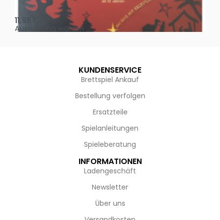
Oh, heilige Nacht!
2 D
11,95
€
4,
Ausführung wählen
Au
KUNDENSERVICE
Brettspiel Ankauf
Bestellung verfolgen
Ersatzteile
Spielanleitungen
Spieleberatung
INFORMATIONEN
Ladengeschäft
Newsletter
Über uns
Versandkosten