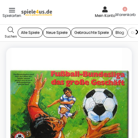
0
Mein Konto
Alle Spiele
Neue Spiele
Gebrauchte Spiele
Blog
Ges