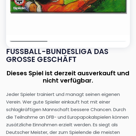
FUSSBALL-BUNDESLIGA DAS G
ROSSE GESCHÄFT
Dieses Spiel ist derzeit ausverkauft und
nicht verfügbar.
Jeder Spieler trainiert und managt seinen eigenen
Verein. Wer gute Spieler einkauft hat mit einer
schlagkräftigen Mannschaft bessere Chancen. Durch
die Teilnahme an DFB- und Europapokalspielen können
zusätzliche Einnahmen erzielt werden. Es siegt als
Deutscher Meister, der zum Spielende die meisten