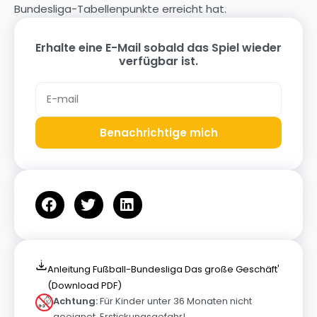
Bundesliga-Tabellenpunkte erreicht hat.
Erhalte eine E-Mail sobald das Spiel wieder
verfügbar ist.
Benachrichtige mich
Anleitung Fußball-Bundesliga Das große Geschäft'
(Download PDF)
Achtung:
Für Kinder unter 36 Monaten nicht
geeignet. Erstickungsgefahr!