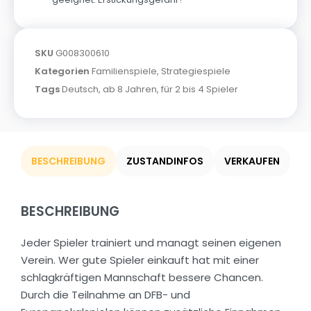
SKU
G008300610
Kategorien
Familienspiele
,
Strategiespiele
Tags
Deutsch
,
ab 8 Jahren
,
für 2 bis 4 Spieler
BESCHREIBUNG
ZUSTANDINFOS
VERKAUFEN
BESCHREIBUNG
Jeder Spieler trainiert und managt seinen eigenen
Verein. Wer gute Spieler einkauft hat mit einer
schlagkräftigen Mannschaft bessere Chancen.
Durch die Teilnahme an DFB- und