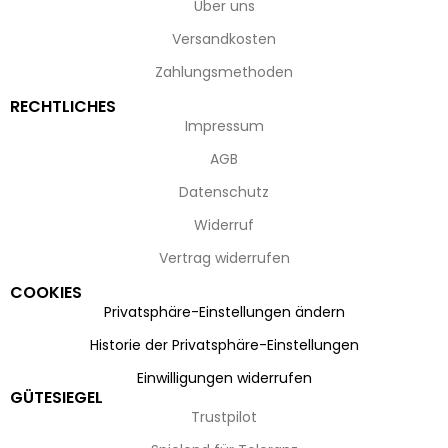
Über uns
Versandkosten
Zahlungsmethoden
RECHTLICHES
Impressum
AGB
Datenschutz
Widerruf
Vertrag widerrufen
COOKIES
Privatsphäre-Einstellungen ändern
Historie der Privatsphäre-Einstellungen
Einwilligungen widerrufen
GÜTESIEGEL
Trustpilot