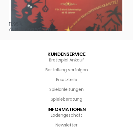
Oh, heilige Nacht!
2 D
11,95
€
4,
Ausführung wählen
Au
KUNDENSERVICE
Brettspiel Ankauf
Bestellung verfolgen
Ersatzteile
Spielanleitungen
Spieleberatung
INFORMATIONEN
Ladengeschäft
Newsletter