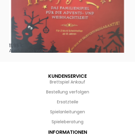
Oh, heilige Nacht!
2 D
11,95
€
4,
Ausführung wählen
Au
KUNDENSERVICE
Brettspiel Ankauf
Bestellung verfolgen
Ersatzteile
Spielanleitungen
Spieleberatung
INFORMATIONEN