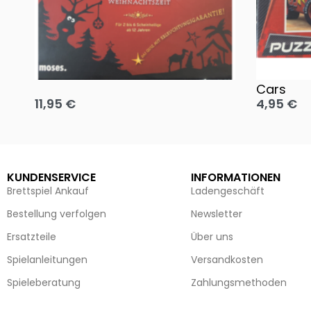
Oh, heilige Nacht!
2 Disney 
Cars
11,95
€
4,95
€
Ausführung wählen
Ausführun
KUNDENSERVICE
INFORMATIONEN
Brettspiel Ankauf
Ladengeschäft
Bestellung verfolgen
Newsletter
Ersatzteile
Über uns
Spielanleitungen
Versandkosten
Spieleberatung
Zahlungsmethoden