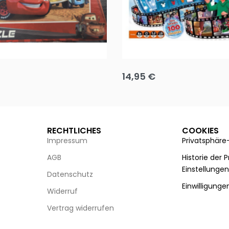
Puzzle 35 Teile Minnie +
Disney Guess the Film
14,95
€
g wählen
Ausführung wählen
RECHTLICHES
COOKIES
Impressum
Privatsphäre
AGB
Historie der 
Einstellunge
Datenschutz
Einwilligunge
Widerruf
Vertrag widerrufen