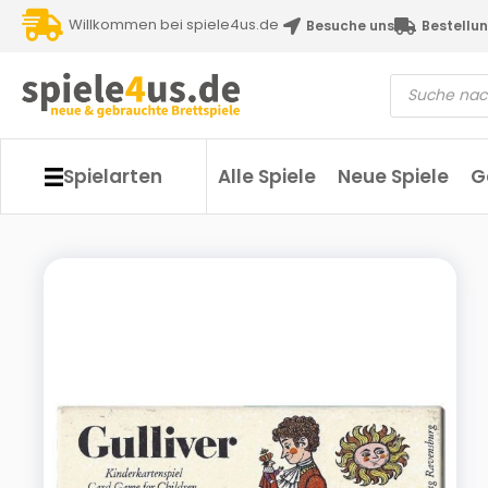
Willkommen bei spiele4us.de
Besuche uns
Bestellun
Spielarten
Alle Spiele
Neue Spiele
G