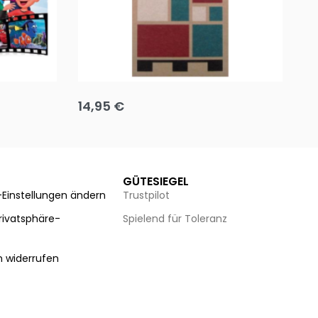
Team up
Ha
14,95
€
8
Ausführung wählen
Au
GÜTESIEGEL
-Einstellungen ändern
Trustpilot
Privatsphäre-
Spielend für Toleranz
n
n widerrufen