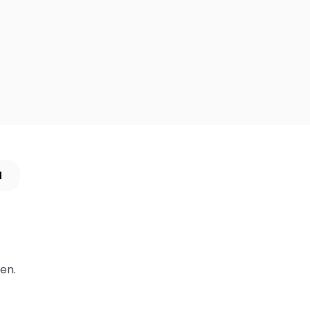
N
en.