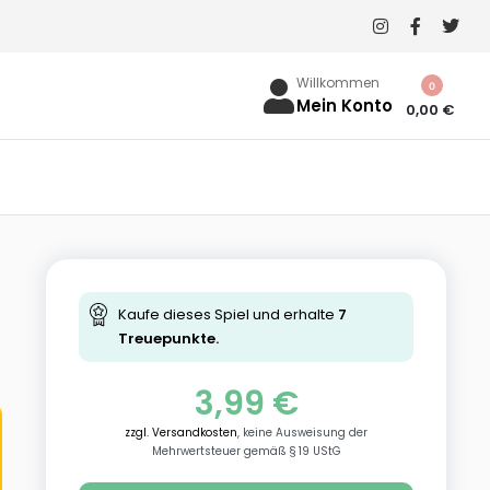
Willkommen
0
Mein Konto
0,00
€
Kaufe dieses Spiel und erhalte
7
Treuepunkte.
3,99
€
zzgl. Versandkosten
, keine Ausweisung der
Mehrwertsteuer gemäß § 19 UStG