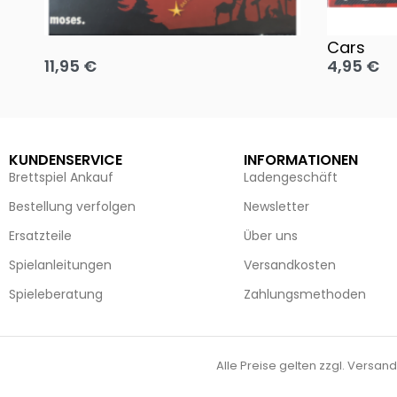
Oh, heilige Nacht!
2 Disney 
Cars
11,95
€
4,95
€
Ausführung wählen
Ausführun
KUNDENSERVICE
INFORMATIONEN
Brettspiel Ankauf
Ladengeschäft
Bestellung verfolgen
Newsletter
Ersatzteile
Über uns
Spielanleitungen
Versandkosten
Spieleberatung
Zahlungsmethoden
Alle Preise gelten zzgl. Versand