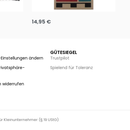
Team up
Ha
14,95
€
8
Ausführung wählen
Au
GÜTESIEGEL
-Einstellungen ändern
Trustpilot
Privatsphäre-
Spielend für Toleranz
n
n widerrufen
für Kleinunternehmer (§ 19 UStG).