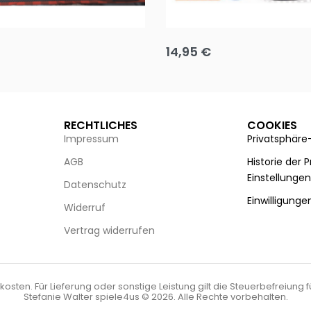
Puzzle 35 Teile Minnie +
Disney Guess the Film
14,95
€
g wählen
Ausführung wählen
RECHTLICHES
COOKIES
Impressum
Privatsphäre
AGB
Historie der 
Einstellunge
Datenschutz
Einwilligunge
Widerruf
Vertrag widerrufen
kosten. Für Lieferung oder sonstige Leistung gilt die Steuerbefreiung 
Stefanie Walter spiele4us © 2026. Alle Rechte vorbehalten.