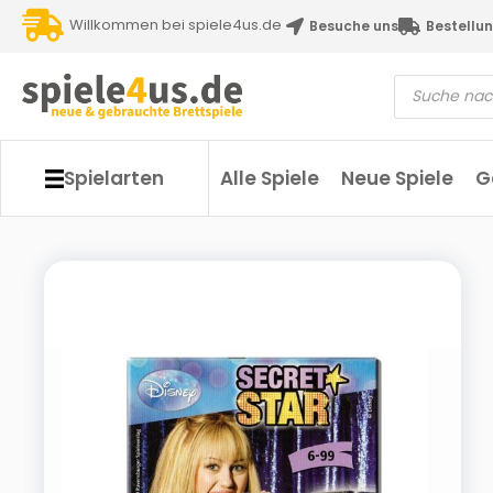
Willkommen bei spiele4us.de
Besuche uns
Bestellun
Spielarten
Alle Spiele
Neue Spiele
G