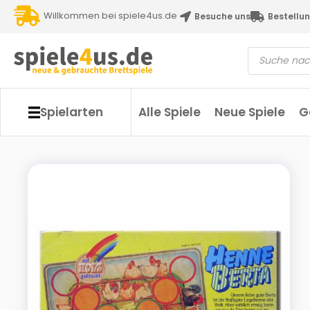
Willkommen bei spiele4us.de
Besuche uns
Bestellun
Spielarten
Alle Spiele
Neue Spiele
G