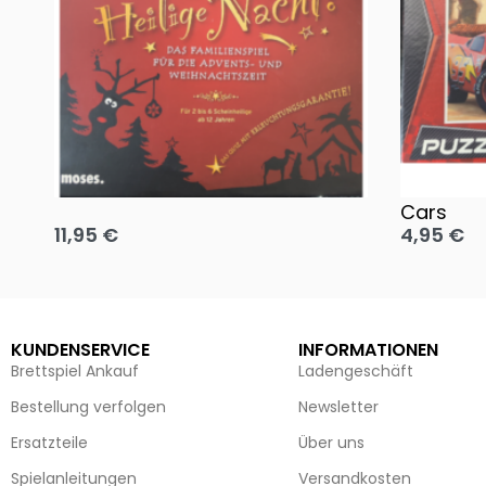
Oh, heilige Nacht!
2 Disney 
Cars
11,95
€
4,95
€
Ausführung wählen
Ausführun
KUNDENSERVICE
INFORMATIONEN
Brettspiel Ankauf
Ladengeschäft
Bestellung verfolgen
Newsletter
Ersatzteile
Über uns
Spielanleitungen
Versandkosten