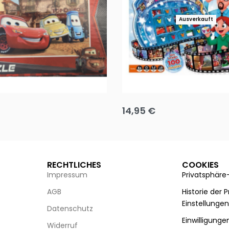
Ausverkauft
Puzzle 35 Teile Minnie +
Disney Guess the Film
14,95
€
g wählen
Ausführung wählen
RECHTLICHES
COOKIES
Impressum
Privatsphäre
AGB
Historie der 
Einstellunge
Datenschutz
Einwilligunge
Widerruf