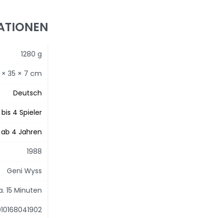
ATIONEN
1280 g
 × 35 × 7 cm
Deutsch
 bis 4 Spieler
ab 4 Jahren
1988
Geni Wyss
a. 15 Minuten
10168041902