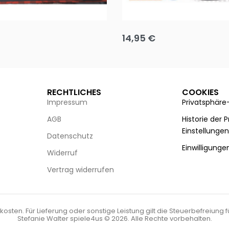
Puzzle 35 Teile Minnie +
Disney Guess the Film
14,95
€
g wählen
Ausführung wählen
RECHTLICHES
COOKIES
Impressum
Privatsphäre
AGB
Historie der 
Einstellunge
Datenschutz
Einwilligunge
Widerruf
Vertrag widerrufen
kosten. Für Lieferung oder sonstige Leistung gilt die Steuerbefreiung 
Stefanie Walter spiele4us © 2026. Alle Rechte vorbehalten.