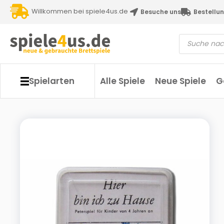
Willkommen bei spiele4us.de
Besuche uns
Bestellun
Spielarten
Alle Spiele
Neue Spiele
G