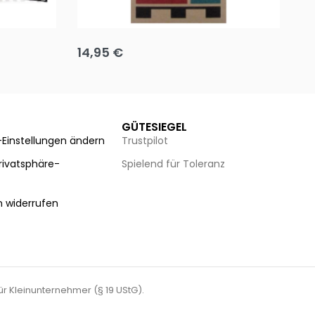
Team up
Ha
14,95
€
8
Ausführung wählen
Au
GÜTESIEGEL
-Einstellungen ändern
Trustpilot
Privatsphäre-
Spielend für Toleranz
n
n widerrufen
für Kleinunternehmer (§ 19 UStG).