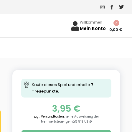
Willkommen
0
Mein Konto
0,00
€
Kaufe dieses Spiel und erhalte
7
Treuepunkte.
3,95
€
zzgl. Versandkosten
, keine Ausweisung der
Mehrwertsteuer gemäß § 19 UStG