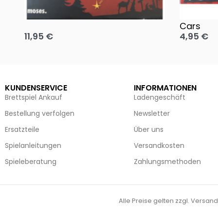
Oh, heilige Nacht!
2 Disney 
Cars
11,95
€
4,95
€
Ausführung wählen
Ausführun
KUNDENSERVICE
INFORMATIONEN
Brettspiel Ankauf
Ladengeschäft
Bestellung verfolgen
Newsletter
Ersatzteile
Über uns
Spielanleitungen
Versandkosten
Spieleberatung
Zahlungsmethoden
Alle Preise gelten zzgl. Versand