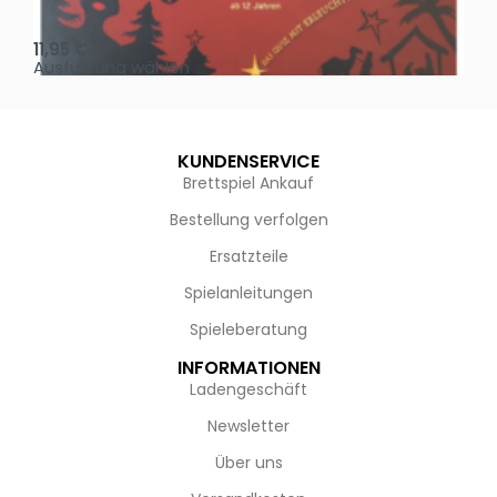
Oh, heilige Nacht!
2 D
11,95
€
4,
Ausführung wählen
Au
KUNDENSERVICE
Brettspiel Ankauf
Bestellung verfolgen
Ersatzteile
Spielanleitungen
Spieleberatung
INFORMATIONEN
Ladengeschäft
Newsletter
Über uns