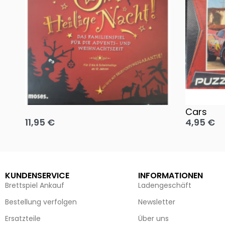
Oh, heilige Nacht!
2 Disney 
Cars
11,95
€
4,95
€
Ausführung wählen
Ausführun
KUNDENSERVICE
INFORMATIONEN
Brettspiel Ankauf
Ladengeschäft
Bestellung verfolgen
Newsletter
Ersatzteile
Über uns