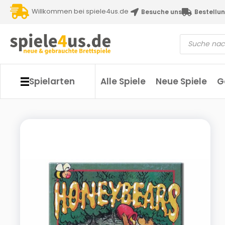
Willkommen bei spiele4us.de
Besuche uns
Bestellun
Spielarten
Alle Spiele
Neue Spiele
G