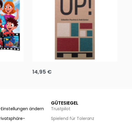
Team up
Ha
14,95
€
8
Ausführung wählen
Au
GÜTESIEGEL
-Einstellungen ändern
Trustpilot
Privatsphäre-
Spielend für Toleranz
n