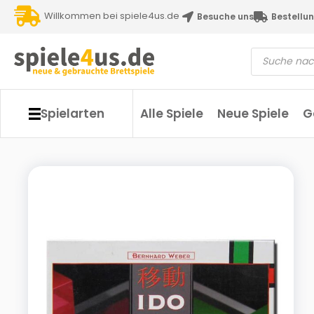
Willkommen bei spiele4us.de
Besuche uns
Bestellun
Spielarten
Alle Spiele
Neue Spiele
G