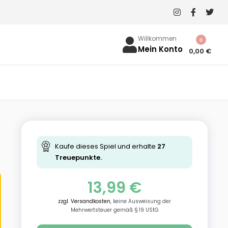
Willkommen
0
Mein Konto
0,00
€
Kaufe dieses Spiel und erhalte
27
Treuepunkte.
13,99
€
zzgl. Versandkosten
, keine Ausweisung der
Mehrwertsteuer gemäß § 19 UStG