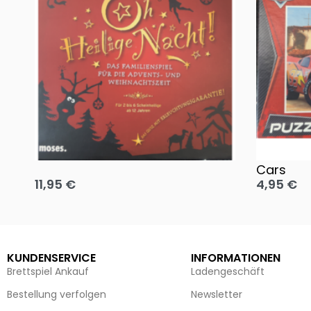
Oh, heilige Nacht!
2 Disney 
Cars
11,95
€
4,95
€
Ausführung wählen
Ausführun
KUNDENSERVICE
INFORMATIONEN
Brettspiel Ankauf
Ladengeschäft
Bestellung verfolgen
Newsletter