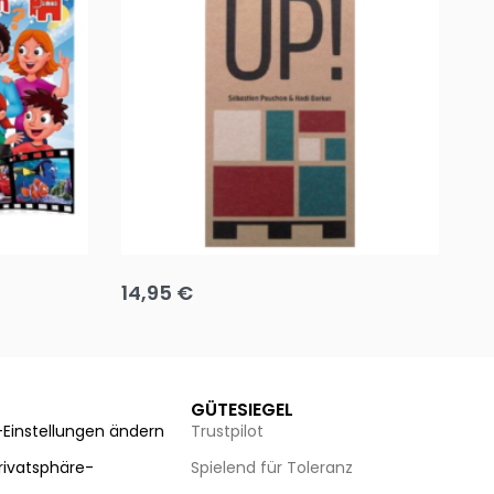
Team up
Ha
14,95
€
8
Ausführung wählen
Au
GÜTESIEGEL
-Einstellungen ändern
Trustpilot
Privatsphäre-
Spielend für Toleranz
n