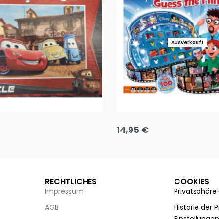
Ausverkauft
Puzzle 35 Teile Minnie +
Disney Guess the Film
14,95
€
g wählen
Ausführung wählen
RECHTLICHES
COOKIES
Impressum
Privatsphäre
AGB
Historie der 
Einstellunge