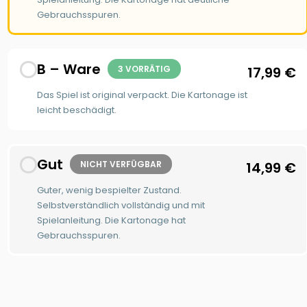
Gebrauchsspuren.
B – Ware
3 VORRÄTIG
17,99
€
Das Spiel ist original verpackt. Die Kartonage ist
leicht beschädigt.
Gut
NICHT VERFÜGBAR
14,99
€
Guter, wenig bespielter Zustand.
Selbstverständlich vollständig und mit
Spielanleitung. Die Kartonage hat
Gebrauchsspuren.