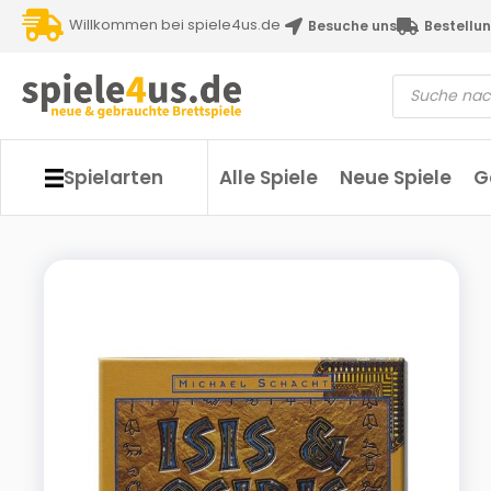
Willkommen bei spiele4us.de
Besuche uns
Bestellun
Spielarten
Alle Spiele
Neue Spiele
G