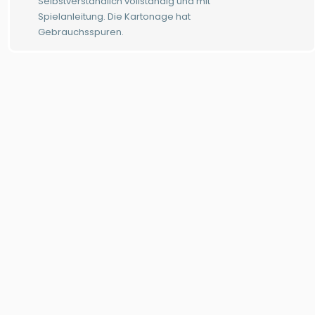
Selbstverständlich vollständig und mit
Spielanleitung. Die Kartonage hat
Gebrauchsspuren.