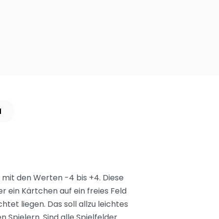
N
 mit den Werten -4 bis +4. Diese
 ein Kärtchen auf ein freies Feld
tet liegen. Das soll allzu leichtes
pielern. Sind alle Spielfelder