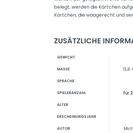
belegt, werden die Kärtchen aufge
Kärtchen, die waagerecht und sen
ZUSÄTZLICHE INFORM
GEWICHT
13,8 
MASSE
SPRACHE
für 2
SPIELERANZAHL
ALTER
ERSCHEINUNGSJAHR
Mic
AUTOR