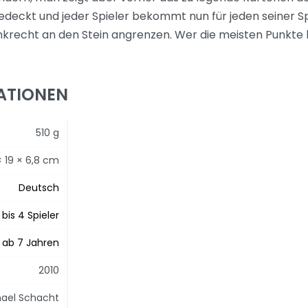
deckt und jeder Spieler bekommt nun für jeden seiner Spi
krecht an den Stein angrenzen. Wer die meisten Punkte h
ATIONEN
510 g
× 19 × 6,8 cm
Deutsch
 bis 4 Spieler
ab 7 Jahren
2010
hael Schacht