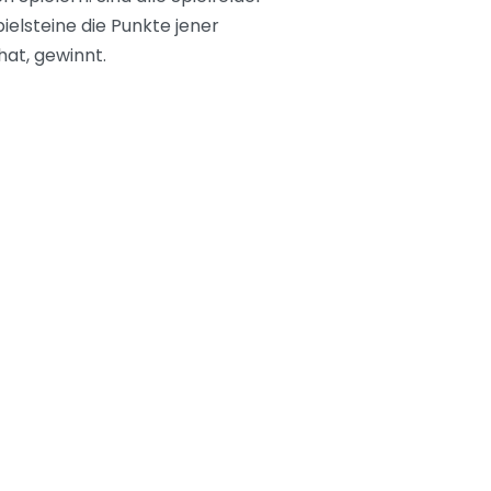
elsteine die Punkte jener
at, gewinnt.