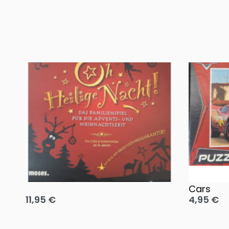
Oh, heilige Nacht!
2 Disney 
Cars
11,95
€
4,95
€
Ausführung wählen
Ausführun