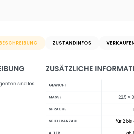
BESCHREIBUNG
ZUSTANDINFOS
VERKAUFE
EIBUNG
ZUSÄTZLICHE INFORMAT
enten sind los.
GEWICHT
22,5 × 
MASSE
SPRACHE
für 2 bis
SPIELERANZAHL
ab 
ALTER