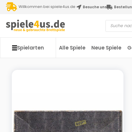
Willkommen bei spiele4us.de
Besuche uns
Bestellun
Spielarten
Alle Spiele
Neue Spiele
G