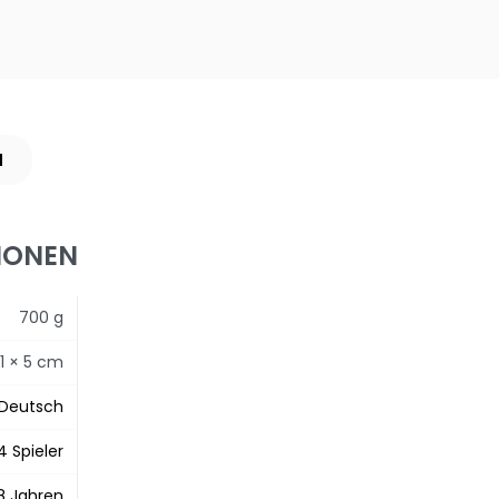
N
IONEN
700 g
31 × 5 cm
Deutsch
 4 Spieler
8 Jahren