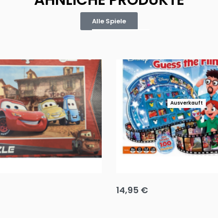
ÄHNLICHE PRODUKTE
Alle Spiele
Ausverkauft
Puzzle 35 Teile Minnie +
Disney Guess the Film
14,95
€
g wählen
Ausführung wählen