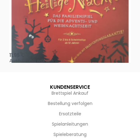
Oh, heilige Nacht!
2 D
11,95
€
4,
Ausführung wählen
Au
KUNDENSERVICE
Brettspiel Ankauf
Bestellung verfolgen
Ersatzteile
Spielanleitungen
Spieleberatung