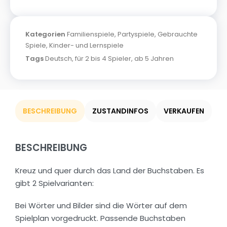
Kategorien
Familienspiele
,
Partyspiele
,
Gebrauchte
Spiele
,
Kinder- und Lernspiele
Tags
Deutsch
,
für 2 bis 4 Spieler
,
ab 5 Jahren
BESCHREIBUNG
ZUSTANDINFOS
VERKAUFEN
BESCHREIBUNG
Kreuz und quer durch das Land der Buchstaben. Es
gibt 2 Spielvarianten:
Bei Wörter und Bilder sind die Wörter auf dem
Spielplan vorgedruckt. Passende Buchstaben