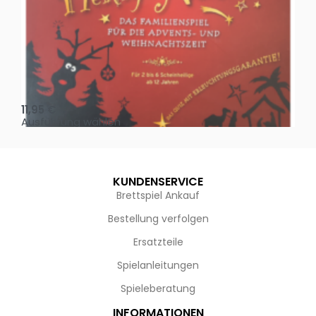
Oh, heilige Nacht!
2 D
11,95
€
4,
Ausführung wählen
Au
KUNDENSERVICE
Brettspiel Ankauf
Bestellung verfolgen
Ersatzteile
Spielanleitungen
Spieleberatung
INFORMATIONEN