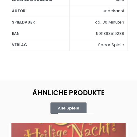
unbekannt
AUTOR
ca. 30 Minuten
SPIELDAUER
5011363519288
EAN
Spear Spiele
VERLAG
ÄHNLICHE PRODUKTE
Alle Spiele