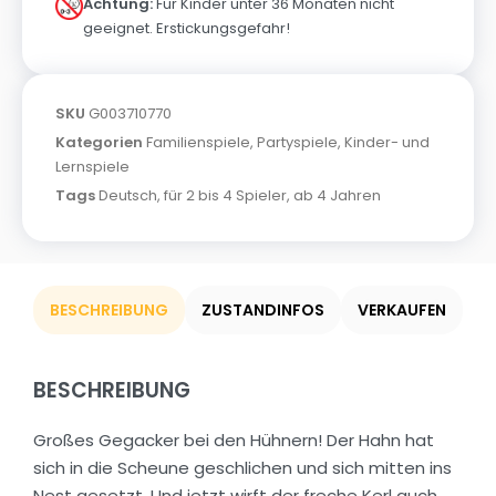
Achtung:
Für Kinder unter 36 Monaten nicht
geeignet. Erstickungsgefahr!
SKU
G003710770
Kategorien
Familienspiele
,
Partyspiele
,
Kinder- und
Lernspiele
Tags
Deutsch
,
für 2 bis 4 Spieler
,
ab 4 Jahren
BESCHREIBUNG
ZUSTANDINFOS
VERKAUFEN
BESCHREIBUNG
Großes Gegacker bei den Hühnern! Der Hahn hat
sich in die Scheune geschlichen und sich mitten ins
Nest gesetzt. Und jetzt wirft der freche Kerl auch