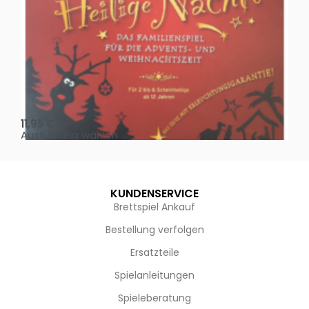
Oh, heilige Nacht!
2 D
11,95
€
4,
Ausführung wählen
Au
KUNDENSERVICE
Brettspiel Ankauf
Bestellung verfolgen
Ersatzteile
Spielanleitungen
Spieleberatung