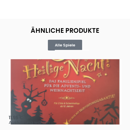
ÄHNLICHE PRODUKTE
Alle Spiele
Oh, heilige Nacht!
2 D
11,95
€
4,
Ausführung wählen
Au