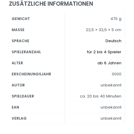
ZUSÄTZLICHE INFORMATIONEN
470 g
GEWICHT
22,5 × 32,5 × 5 cm
MASSE
Deutsch
SPRACHE
für 2 bis 4 Spieler
SPIELERANZAHL
ab 6 Jahren
ALTER
0000
ERSCHEINUNGSJAHR
unbekannt
AUTOR
ca. 20 bis 40 Minuten
SPIELDAUER
unbekannt
EAN
unbekannt
VERLAG