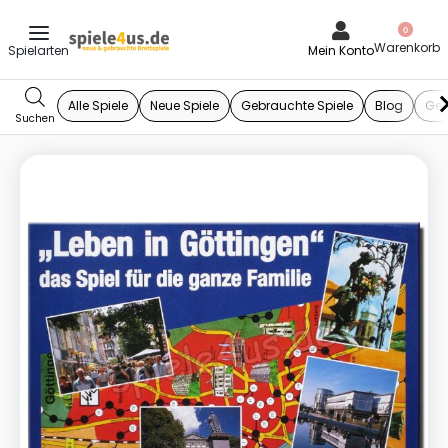
0
Mein Konto
Alle Spiele
Neue Spiele
Gebrauchte Spiele
Blog
Ges