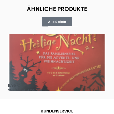
ÄHNLICHE PRODUKTE
Alle Spiele
Oh, heilige Nacht!
2 D
11,95
€
4,
Ausführung wählen
Au
KUNDENSERVICE