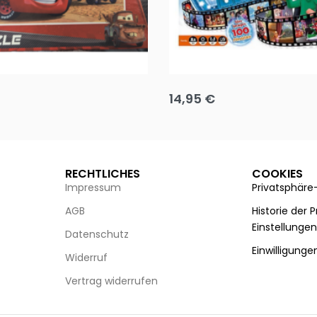
Puzzle 35 Teile Minnie +
Disney Guess the Film
14,95
€
g wählen
Ausführung wählen
RECHTLICHES
COOKIES
Impressum
Privatsphäre
AGB
Historie der 
Einstellunge
Datenschutz
Einwilligunge
Widerruf
Vertrag widerrufen