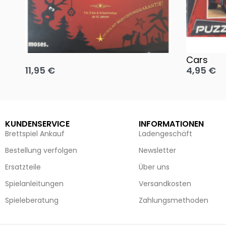
Oh, heilige Nacht!
2 Disney 
Cars
11,95
€
4,95
€
Ausführung wählen
Ausführun
KUNDENSERVICE
INFORMATIONEN
Brettspiel Ankauf
Ladengeschäft
Bestellung verfolgen
Newsletter
Ersatzteile
Über uns
Spielanleitungen
Versandkosten
Spieleberatung
Zahlungsmethoden