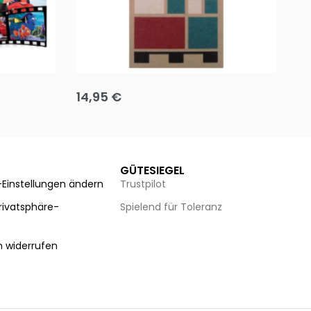
Team up
Ha
14,95
€
8
Ausführung wählen
Au
GÜTESIEGEL
-Einstellungen ändern
Trustpilot
Privatsphäre-
Spielend für Toleranz
n
n widerrufen