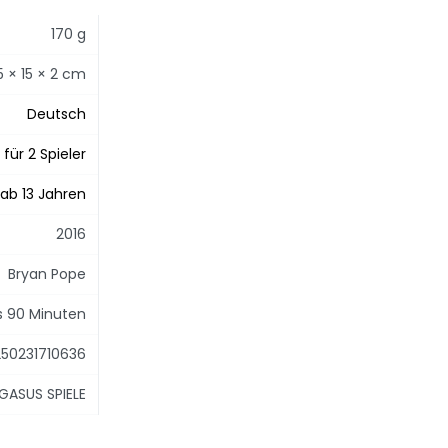
170 g
5 × 15 × 2 cm
Deutsch
für 2 Spieler
ab 13 Jahren
2016
Bryan Pope
is 90 Minuten
50231710636
GASUS SPIELE