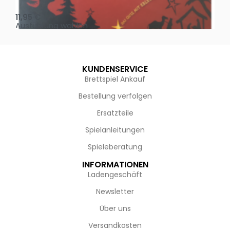
Oh, heilige Nacht!
2 D
11,95
€
4,
Ausführung wählen
Au
KUNDENSERVICE
Brettspiel Ankauf
Bestellung verfolgen
Ersatzteile
Spielanleitungen
Spieleberatung
INFORMATIONEN
Ladengeschäft
Newsletter
Über uns
Versandkosten