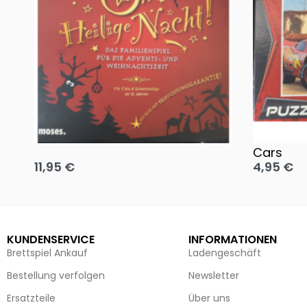
Oh, heilige Nacht!
2 Disney 
Cars
11,95
€
4,95
€
Ausführung wählen
Ausführun
KUNDENSERVICE
INFORMATIONEN
Brettspiel Ankauf
Ladengeschäft
Bestellung verfolgen
Newsletter
Ersatzteile
Über uns