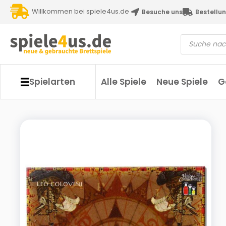
Willkommen bei spiele4us.de
Besuche uns
Bestellun
Spielarten
Alle Spiele
Neue Spiele
G