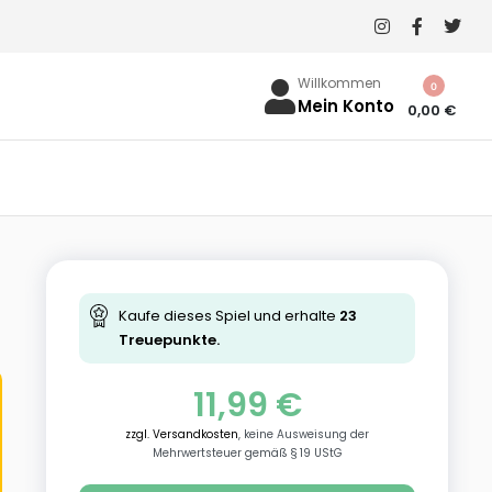
Willkommen
0
Mein Konto
0,00
€
Kaufe dieses Spiel und erhalte
23
Treuepunkte.
11,99
€
zzgl. Versandkosten
, keine Ausweisung der
Mehrwertsteuer gemäß § 19 UStG