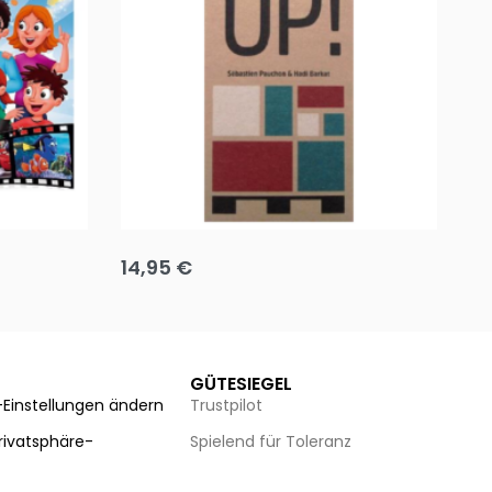
Team up
Ha
14,95
€
8
Ausführung wählen
Au
GÜTESIEGEL
-Einstellungen ändern
Trustpilot
Privatsphäre-
Spielend für Toleranz
n