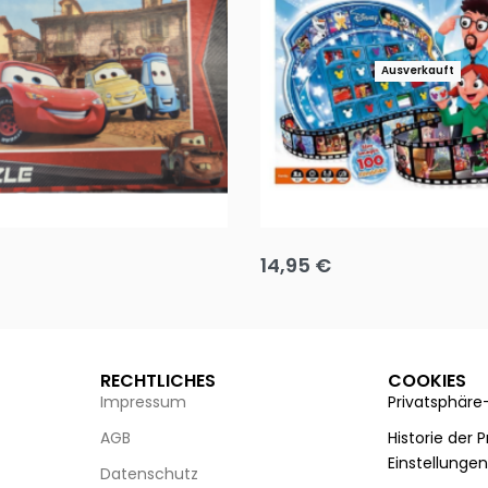
Ausverkauft
Puzzle 35 Teile Minnie +
Disney Guess the Film
14,95
€
g wählen
Ausführung wählen
RECHTLICHES
COOKIES
Impressum
Privatsphäre
AGB
Historie der 
Einstellunge
Datenschutz