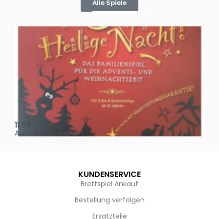
Alle Spiele
Oh, heilige Nacht!
2 D
11,95
€
4,
Ausführung wählen
Au
KUNDENSERVICE
Brettspiel Ankauf
Bestellung verfolgen
Ersatzteile