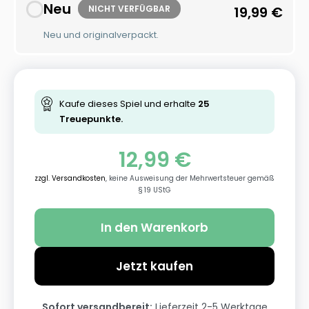
Neu
NICHT VERFÜGBAR
19,99
€
Neu und originalverpackt.
Kaufe dieses Spiel und erhalte
25
Treuepunkte.
12,99
€
zzgl. Versandkosten
, keine Ausweisung der Mehrwertsteuer gemäß
§ 19 UStG
In den Warenkorb
Jetzt kaufen
Sofort versandbereit:
Lieferzeit 2-5 Werktage