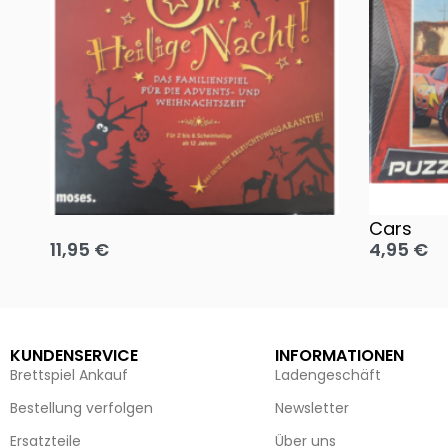
Oh, heilige Nacht!
2 Disney 
Cars
11,95
€
4,95
€
Ausführung wählen
Ausführun
KUNDENSERVICE
INFORMATIONEN
Brettspiel Ankauf
Ladengeschäft
Bestellung verfolgen
Newsletter
Ersatzteile
Über uns