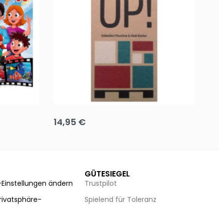
Team up
Ha
14,95
€
8
Ausführung wählen
Au
GÜTESIEGEL
-Einstellungen ändern
Trustpilot
Privatsphäre-
Spielend für Toleranz
n