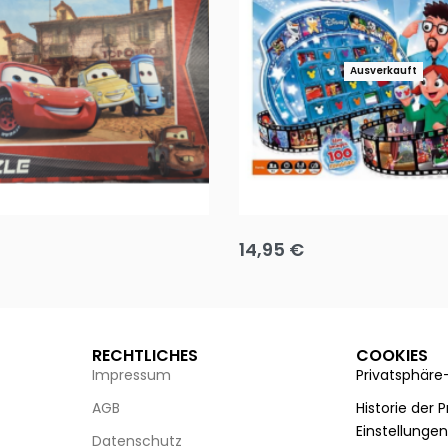
Ausverkauft
Puzzle 35 Teile Minnie +
Disney Guess the Film
14,95
€
g wählen
Ausführung wählen
RECHTLICHES
COOKIES
Impressum
Privatsphäre
AGB
Historie der 
Einstellunge
Datenschutz