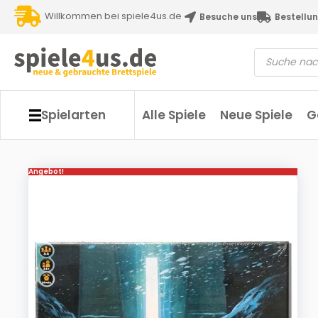
Willkommen bei spiele4us.de
Besuche uns
Bestellun
Spielarten
Alle Spiele
Neue Spiele
G
Angebot!