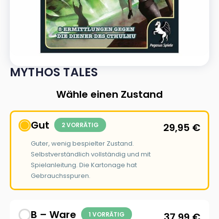
MYTHOS TALES
Wähle einen Zustand
Gut
2 VORRÄTIG
29,95
€
Guter, wenig bespielter Zustand.
Selbstverständlich vollständig und mit
Spielanleitung. Die Kartonage hat
Gebrauchsspuren.
B – Ware
1 VORRÄTIG
37,99
€