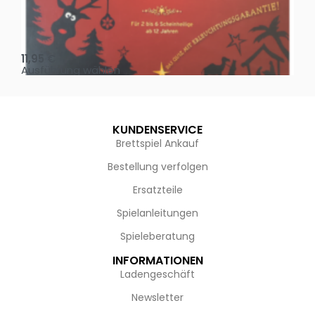
Oh, heilige Nacht!
2 D
11,95
€
4,
Ausführung wählen
Au
KUNDENSERVICE
Brettspiel Ankauf
Bestellung verfolgen
Ersatzteile
Spielanleitungen
Spieleberatung
INFORMATIONEN
Ladengeschäft
Newsletter