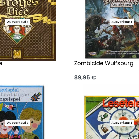
Ausverkauft
Ausverkauft
e
Zombicide Wulfsburg
89,95
€
 wählen
Ausführung wählen
Ausverkauft
Ausverkauft