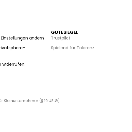
GÜTESIEGEL
-Einstellungen ändern
Trustpilot
Privatsphäre-
Spielend für Toleranz
n
n widerrufen
für Kleinunternehmer (§ 19 UStG).