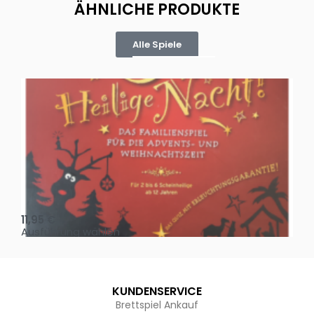
ÄHNLICHE PRODUKTE
Alle Spiele
Oh, heilige Nacht!
2 D
11,95
€
4,
Ausführung wählen
Au
KUNDENSERVICE
Brettspiel Ankauf