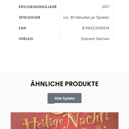
2017
ERSCHEINUNGSJAHR
ca. 30 Minuten je Spieler
SPIELDAUER
8719327009314
EAN
Quined Games
VERLAG
ÄHNLICHE PRODUKTE
Alle Spiele