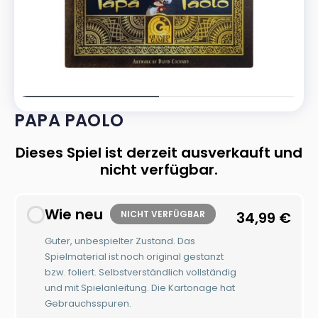
PAPA PAOLO
Dieses Spiel ist derzeit ausverkauft und
nicht verfügbar.
Wie neu
NICHT VERFÜGBAR
34,99
€
Guter, unbespielter Zustand. Das
Spielmaterial ist noch original gestanzt
bzw. foliert. Selbstverständlich vollständig
und mit Spielanleitung. Die Kartonage hat
Gebrauchsspuren.