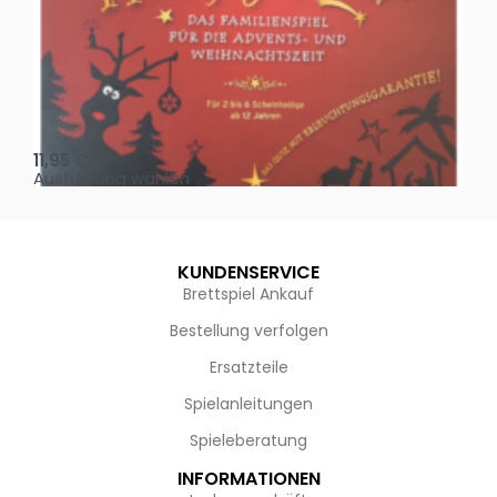
Oh, heilige Nacht!
2 D
11,95
€
4,
Ausführung wählen
Au
KUNDENSERVICE
Brettspiel Ankauf
Bestellung verfolgen
Ersatzteile
Spielanleitungen
Spieleberatung
INFORMATIONEN