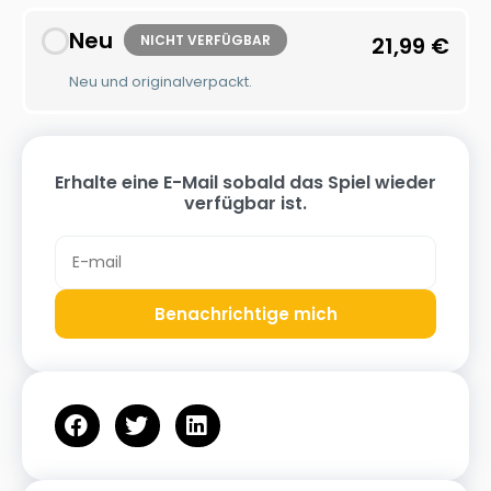
Neu
NICHT VERFÜGBAR
21,99
€
Neu und originalverpackt.
Erhalte eine E-Mail sobald das Spiel wieder
verfügbar ist.
Benachrichtige mich