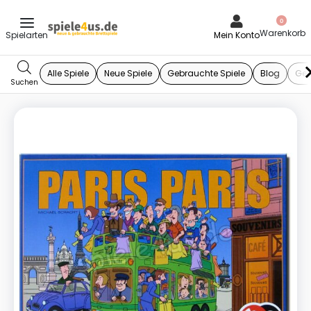
0
Mein Konto
Alle Spiele
Neue Spiele
Gebrauchte Spiele
Blog
Ges