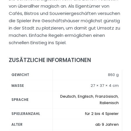
von überallher magisch an. Als Eigentümer von
Cafés, Bistros und Souveniergeschäften versuchen
die Spieler ihre Geschäftshäuser möglichst günstig
in der Stadt zu platzieren, um damit gut Umsatz zu
machen. Einfache Regeln ermöglichen einen
schnellen Einstieg ins Spiel.
ZUSÄTZLICHE INFORMATIONEN
860 g
GEWICHT
27 × 37 × 4 cm
MASSE
Deutsch
,
Englisch
,
Französisch
,
SPRACHE
Italienisch
für 2 bis 4 Spieler
SPIELERANZAHL
ab 9 Jahren
ALTER