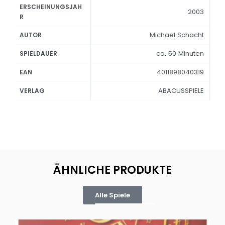
ERSCHEINUNGSJAH
2003
R
Michael Schacht
AUTOR
ca. 50 Minuten
SPIELDAUER
4011898040319
EAN
ABACUSSPIELE
VERLAG
ÄHNLICHE PRODUKTE
Alle Spiele