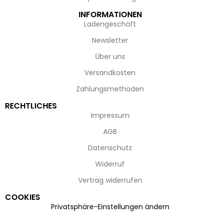
INFORMATIONEN
Ladengeschäft
Newsletter
Über uns
Versandkosten
Zahlungsmethoden
RECHTLICHES
Impressum
AGB
Datenschutz
Widerruf
Vertrag widerrufen
COOKIES
Privatsphäre-Einstellungen ändern