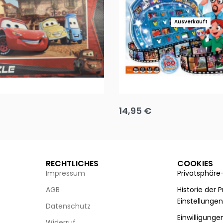
Ausverkauft
Puzzle 35 Teile Minnie +
Disney Guess the Film
14,95
€
g wählen
Ausführung wählen
RECHTLICHES
COOKIES
Impressum
Privatsphäre
AGB
Historie der 
Einstellunge
Datenschutz
Einwilligunge
Widerruf