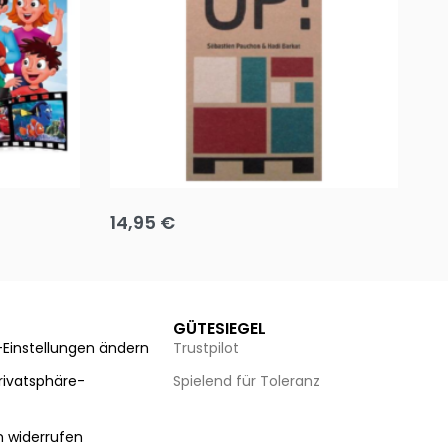
Team up
Ha
14,95
€
8
Ausführung wählen
Au
GÜTESIEGEL
-Einstellungen ändern
Trustpilot
Privatsphäre-
Spielend für Toleranz
n
n widerrufen