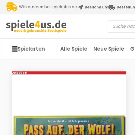
Willkommen bei spiele4us.de
Besuche uns
Bestellun
Spielarten
Alle Spiele
Neue Spiele
G
Angebot!