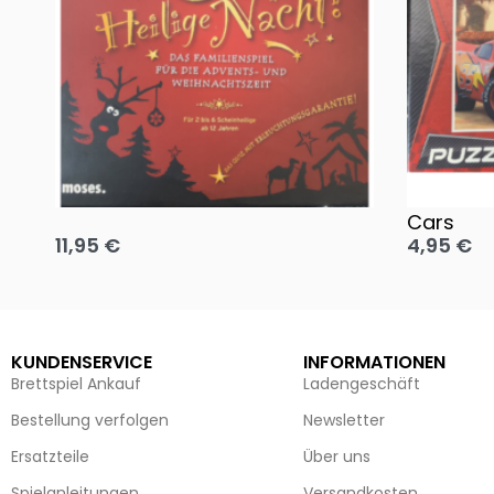
Oh, heilige Nacht!
2 Disney 
Cars
11,95
€
4,95
€
Ausführung wählen
Ausführun
KUNDENSERVICE
INFORMATIONEN
Brettspiel Ankauf
Ladengeschäft
Bestellung verfolgen
Newsletter
Ersatzteile
Über uns
Spielanleitungen
Versandkosten