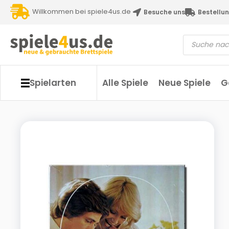
Willkommen bei spiele4us.de
Besuche uns
Bestellun
Spielarten
Alle Spiele
Neue Spiele
G