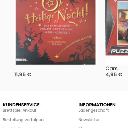
Oh, heilige Nacht!
2 Disney 
Cars
11,95
€
4,95
€
Ausführung wählen
Ausführun
KUNDENSERVICE
INFORMATIONEN
Brettspiel Ankauf
Ladengeschäft
Bestellung verfolgen
Newsletter