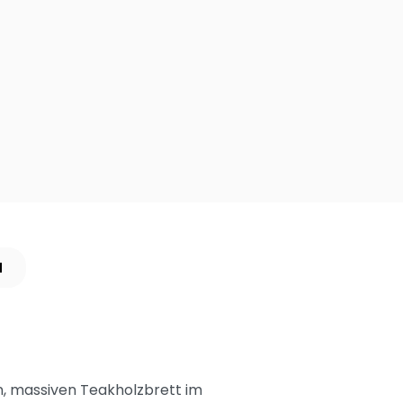
N
n, massiven Teakholzbrett im