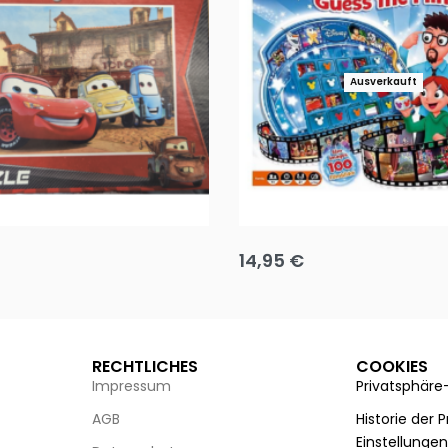
Ausverkauft
Puzzle 35 Teile Minnie +
Disney Guess the Film
14,95
€
g wählen
Ausführung wählen
RECHTLICHES
COOKIES
Impressum
Privatsphäre
AGB
Historie der 
Einstellunge