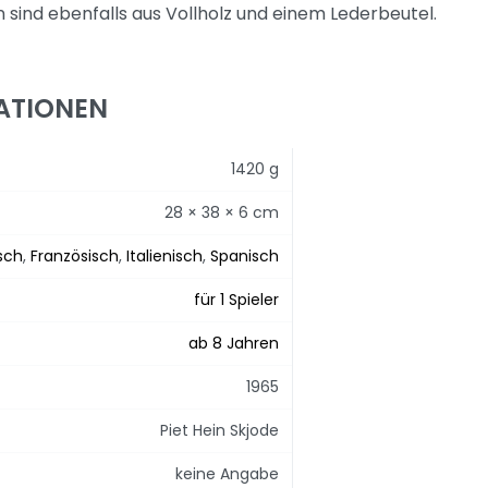
n sind ebenfalls aus Vollholz und einem Lederbeutel.
ATIONEN
1420 g
28 × 38 × 6 cm
sch
,
Französisch
,
Italienisch
,
Spanisch
für 1 Spieler
ab 8 Jahren
1965
Piet Hein Skjode
keine Angabe