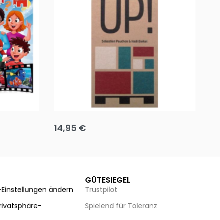
Team up
Ha
14,95
€
8
Ausführung wählen
Au
GÜTESIEGEL
-Einstellungen ändern
Trustpilot
Privatsphäre-
Spielend für Toleranz
n