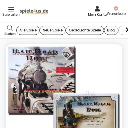
0
Mein Konto
Alle Spiele
Neue Spiele
Gebrauchte Spiele
Blog
Ges