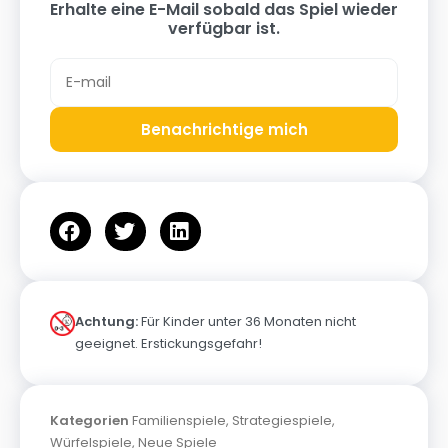
Erhalte eine E-Mail sobald das Spiel wieder
verfügbar ist.
Benachrichtige mich
Achtung:
Für Kinder unter 36 Monaten nicht
geeignet. Erstickungsgefahr!
Kategorien
Familienspiele
,
Strategiespiele
,
Würfelspiele
,
Neue Spiele