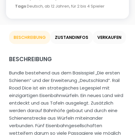
Tags
Deutsch
,
ab 12 Jahren
,
für 2 bis 4 Spieler
BESCHREIBUNG
ZUSTANDINFOS
VERKAUFEN
BESCHREIBUNG
Bundle bestehend aus dem Basisspiel „Die ersten
Schienen“ und der Erweiterung „Deutschland“. Rail
Road Dice ist ein strategisches Legespiel mit
einzigartigen Eisenbahnwürfeln. Ein neues Land wird
entdeckt und aus Tafeln ausgelegt. Zusätzlich
werden darauf Bahnhöfe gebaut und durch eine
Schienenstrecke aus Würfeln miteinander
verbunden. Fünf Eisenbahngesellschaften
wetteifern darum so viele Passagiere wie möglich