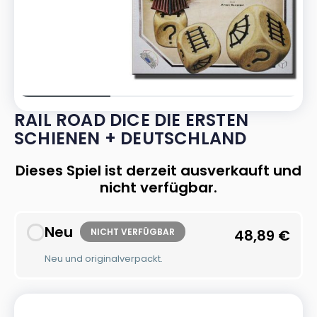
RAIL ROAD DICE DIE ERSTEN
SCHIENEN + DEUTSCHLAND
Dieses Spiel ist derzeit ausverkauft und
nicht verfügbar.
Neu
NICHT VERFÜGBAR
48,89
€
Neu und originalverpackt.