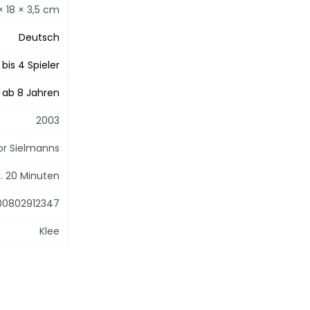
 × 18 × 3,5 cm
Deutsch
 bis 4 Spieler
ab 8 Jahren
2003
or Sielmanns
. 20 Minuten
00802912347
Klee