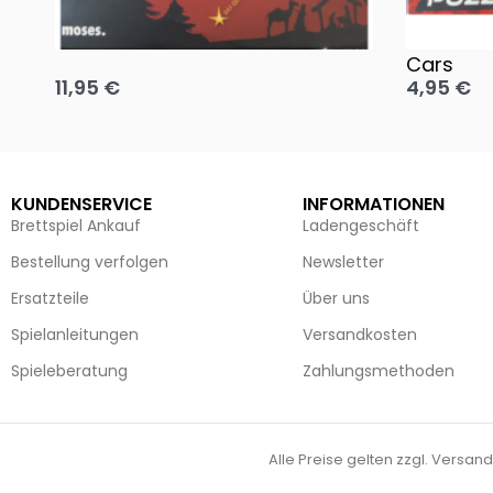
Oh, heilige Nacht!
2 Disney 
Cars
11,95
€
4,95
€
Ausführung wählen
Ausführun
KUNDENSERVICE
INFORMATIONEN
Brettspiel Ankauf
Ladengeschäft
Bestellung verfolgen
Newsletter
Ersatzteile
Über uns
Spielanleitungen
Versandkosten
Spieleberatung
Zahlungsmethoden
Alle Preise gelten zzgl. Versand