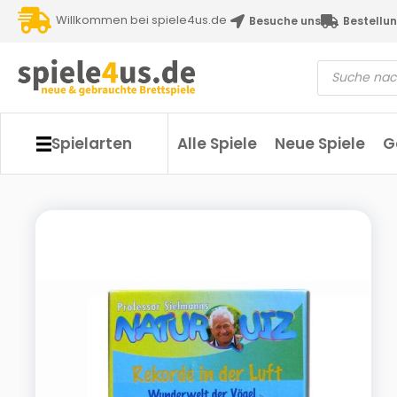
Willkommen bei spiele4us.de
Besuche uns
Bestellun
Spielarten
Alle Spiele
Neue Spiele
G