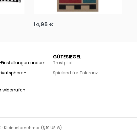
Team up
Ha
14,95
€
8
Ausführung wählen
Au
GÜTESIEGEL
-Einstellungen ändern
Trustpilot
Privatsphäre-
Spielend für Toleranz
n
n widerrufen
für Kleinunternehmer (§ 19 UStG).