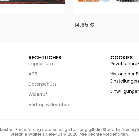
Puzzle 35 Teile Minnie +
Disney Guess the Film
14,95
€
g wählen
Ausführung wählen
RECHTLICHES
COOKIES
Impressum
Privatsphäre
AGB
Historie der 
Einstellunge
Datenschutz
Einwilligunge
Widerruf
Vertrag widerrufen
kosten. Für Lieferung oder sonstige Leistung gilt die Steuerbefreiung 
Stefanie Walter spiele4us © 2026. Alle Rechte vorbehalten.