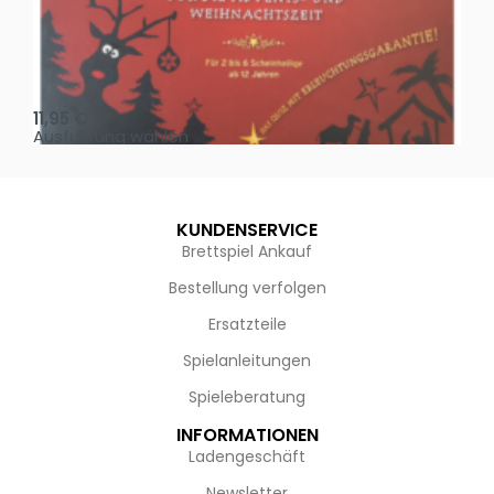
Oh, heilige Nacht!
2 D
11,95
€
4,
Ausführung wählen
Au
KUNDENSERVICE
Brettspiel Ankauf
Bestellung verfolgen
Ersatzteile
Spielanleitungen
Spieleberatung
INFORMATIONEN
Ladengeschäft
Newsletter