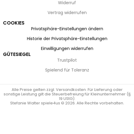
Widerruf
Vertrag widerrufen
COOKIES
Privatsphäre-Einstellungen ändern
Historie der Privatsphäre-Einstellungen
Einwilligungen widerrufen
GÜTESIEGEL
Trustpilot
Spielend für Toleranz
Alle Preise gelten zzgl. Versandkosten. Für Lieferung oder
sonstige Leistung gilt die Steuerbefreiung für Kleinunternehmer (§
19 UStG).
Stefanie Walter spiele4us © 2026. Alle Rechte vorbehalten.
Vertrag widerrufen