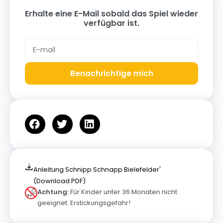
Erhalte eine E-Mail sobald das Spiel wieder
verfügbar ist.
Benachrichtige mich
Anleitung Schnipp Schnapp Bielefelder'
(Download PDF)
Achtung:
Für Kinder unter 36 Monaten nicht
geeignet. Erstickungsgefahr!