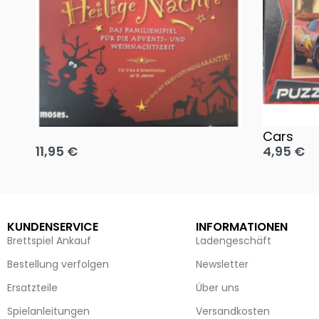
Oh, heilige Nacht!
2 Disney 
Cars
11,95
€
4,95
€
Ausführung wählen
Ausführun
KUNDENSERVICE
INFORMATIONEN
Brettspiel Ankauf
Ladengeschäft
Bestellung verfolgen
Newsletter
Ersatzteile
Über uns
Spielanleitungen
Versandkosten