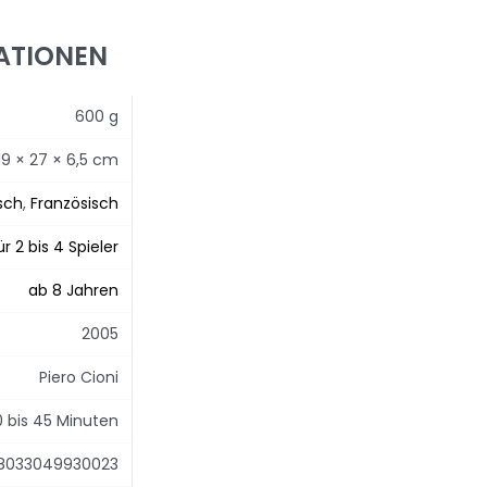
ATIONEN
600 g
19 × 27 × 6,5 cm
sch
,
Französisch
ür 2 bis 4 Spieler
ab 8 Jahren
2005
Piero Cioni
0 bis 45 Minuten
8033049930023