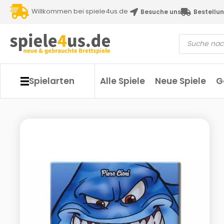
Willkommen bei spiele4us.de
Besuche uns
Bestellun
Spielarten
Alle Spiele
Neue Spiele
G