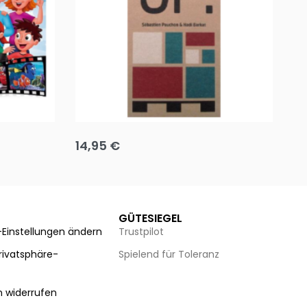
Team up
Ha
14,95
€
8
Ausführung wählen
Au
GÜTESIEGEL
-Einstellungen ändern
Trustpilot
Privatsphäre-
Spielend für Toleranz
n
n widerrufen