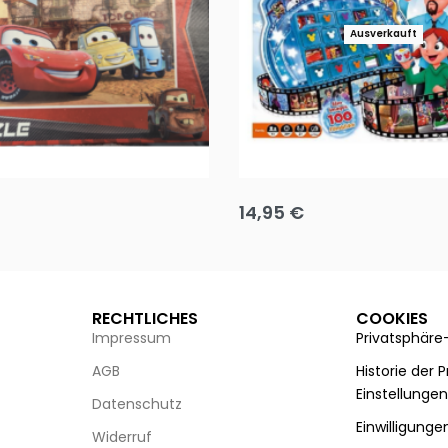
Ausverkauft
Puzzle 35 Teile Minnie +
Disney Guess the Film
14,95
€
g wählen
Ausführung wählen
RECHTLICHES
COOKIES
Impressum
Privatsphäre
AGB
Historie der 
Einstellunge
Datenschutz
Einwilligunge
Widerruf