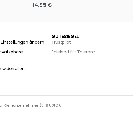
14,95
€
8
Ausführung wählen
Au
GÜTESIEGEL
-Einstellungen ändern
Trustpilot
Privatsphäre-
Spielend für Toleranz
n
n widerrufen
für Kleinunternehmer (§ 19 UStG).