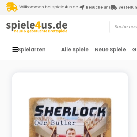
Willkommen bei spiele4us.de
Besuche uns
Bestellun
Spielarten
Alle Spiele
Neue Spiele
G