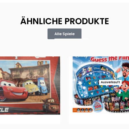
ÄHNLICHE PRODUKTE
Alle Spiele
Ausverkauft
Puzzle 35 Teile Minnie +
Disney Guess the Film