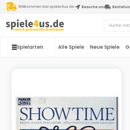
Willkommen bei spiele4us.de
Besuche uns
Bestellun
Spielarten
Alle Spiele
Neue Spiele
G