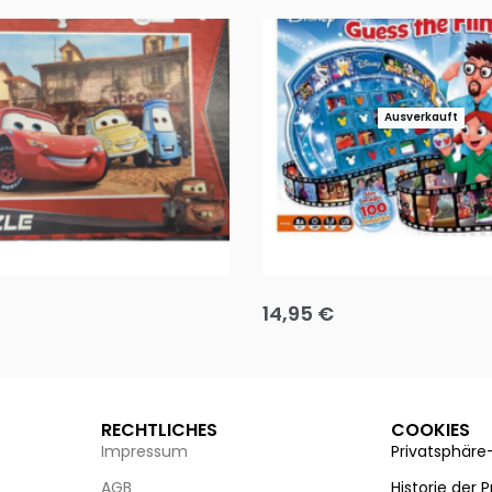
Ausverkauft
Puzzle 35 Teile Minnie +
Disney Guess the Film
14,95
€
g wählen
Ausführung wählen
RECHTLICHES
COOKIES
Impressum
Privatsphäre
AGB
Historie der 