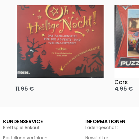
Oh, heilige Nacht!
2 Disney 
Cars
11,95
€
4,95
€
Ausführung wählen
Ausführun
KUNDENSERVICE
INFORMATIONEN
Brettspiel Ankauf
Ladengeschäft
Bestellung verfolgen
Newsletter