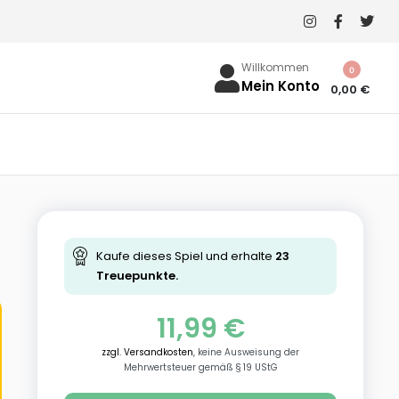
Willkommen
0
Mein Konto
0,00
€
Kaufe dieses Spiel und erhalte
23
Treuepunkte.
11,99
€
zzgl. Versandkosten
, keine Ausweisung der
Mehrwertsteuer gemäß § 19 UStG