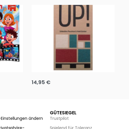
Team up
Ha
14,95
€
8
Ausführung wählen
Au
GÜTESIEGEL
-Einstellungen ändern
Trustpilot
Privatsphäre-
Spielend für Toleranz