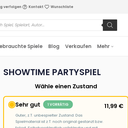
g verfolgen
Kontakt
Wunschliste
ebrauchte Spiele
Blog
Verkaufen
Mehr
SHOWTIME PARTYSPIEL
Wähle einen Zustand
Sehr gut
1 VORRÄTIG
11,99
€
Guter, z.T. unbespielter Zustand. Das
Spielmaterial ist z.T. noch original gestanzt bzw.
foliert. Selbstverständlich vollständig und mit