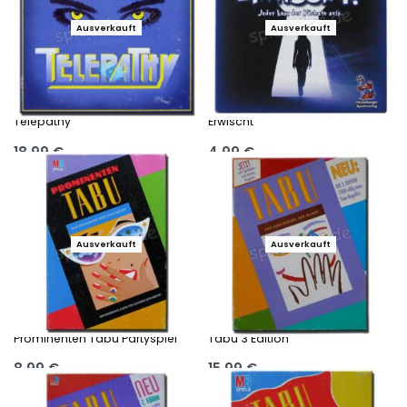
Ausverkauft
Ausverkauft
Telepathy
Erwischt
18,99
€
4,99
€
Ausführung wählen
Ausführung wählen
Ausverkauft
Ausverkauft
Prominenten Tabu Partyspiel
Tabu 3 Edition
8,99
€
15,99
€
Ausführung wählen
Ausführung wählen