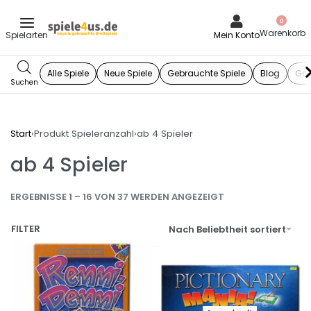
0
Mein Konto
Alle Spiele
Neue Spiele
Gebrauchte Spiele
Blog
Ges
Start
›
Produkt Spieleranzahl
›
ab 4 Spieler
ab 4 Spieler
ERGEBNISSE 1 – 16 VON 37 WERDEN ANGEZEIGT
FILTER
Nach Beliebtheit sortiert