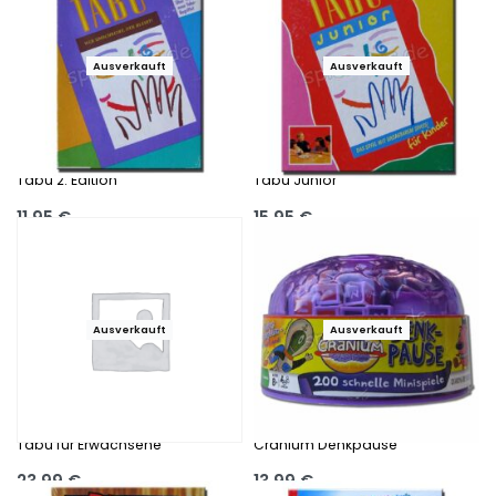
Ausverkauft
Ausverkauft
Tabu 2. Edition
Tabu Junior
11,95
€
15,95
€
Ausführung wählen
Ausführung wählen
Ausverkauft
Ausverkauft
Tabu für Erwachsene
Cranium Denkpause
23,99
€
13,99
€