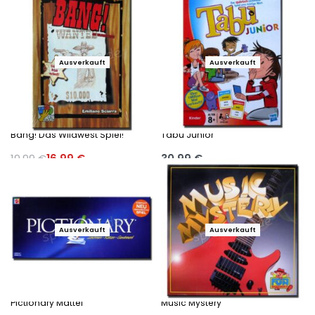
Ausführung wählen
Ausführung wählen
Ausverkauft
-15%
Ausverkauft
Bang! Das Wildwest Spiel!
Tabu Junior
19,99
€
16,99
€
30,99
€
Ausführung wählen
Ausführung wählen
Ausverkauft
Ausverkauft
Pictionary Mattel
Music Mystery