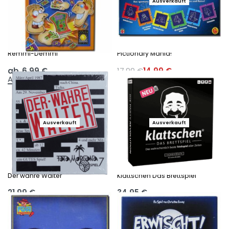
Ausverkauft
-17%
Remmi-Demmi
Pictionary Mania!
ab
6,99
€
17,99
€
14,99
€
Ausführung wählen
Ausführung wählen
Ausverkauft
Ausverkauft
Der wahre Walter
Klattschen Das Brettspiel
21,99
€
34,95
€
Ausführung wählen
Ausführung wählen