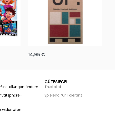
Team up
Ha
14,95
€
8
Ausführung wählen
Au
GÜTESIEGEL
-Einstellungen ändern
Trustpilot
Privatsphäre-
Spielend für Toleranz
n
n widerrufen