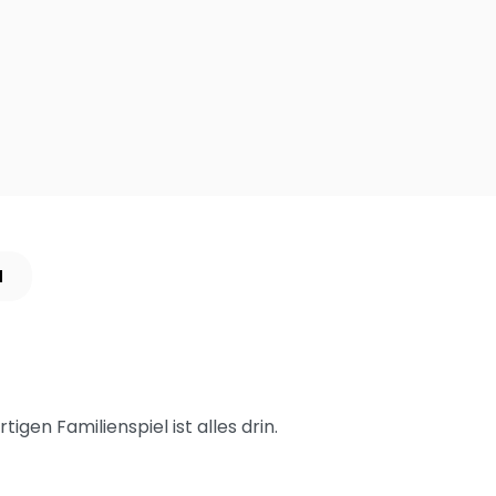
N
en Familienspiel ist alles drin.