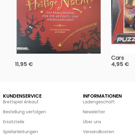
Oh, heilige Nacht!
2 Disney 
Cars
11,95
€
4,95
€
Ausführung wählen
Ausführun
KUNDENSERVICE
INFORMATIONEN
Brettspiel Ankauf
Ladengeschäft
Bestellung verfolgen
Newsletter
Ersatzteile
Über uns
Spielanleitungen
Versandkosten