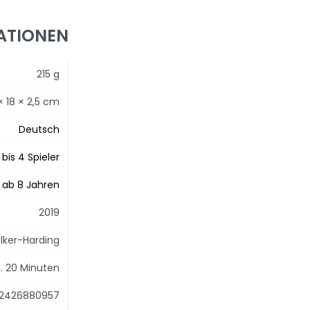
ATIONEN
215 g
× 18 × 2,5 cm
Deutsch
 bis 4 Spieler
ab 8 Jahren
2019
alker-Harding
. 20 Minuten
12426880957