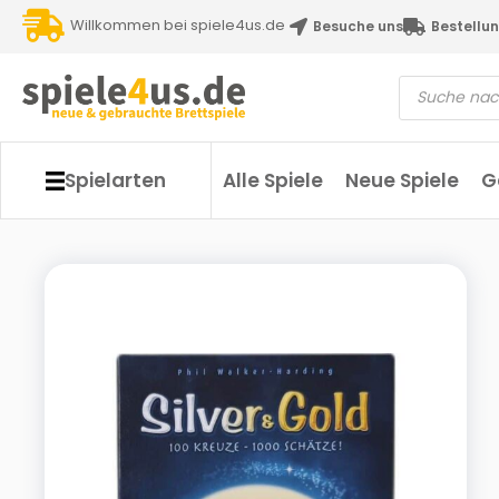
Willkommen bei spiele4us.de
Besuche uns
Bestellun
Spielarten
Alle Spiele
Neue Spiele
G