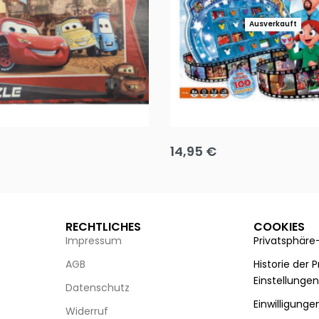
Ausverkauft
Puzzle 35 Teile Minnie +
Disney Guess the Film
14,95
€
g wählen
Ausführung wählen
RECHTLICHES
COOKIES
Impressum
Privatsphäre
AGB
Historie der 
Einstellunge
Datenschutz
Einwilligunge
Widerruf